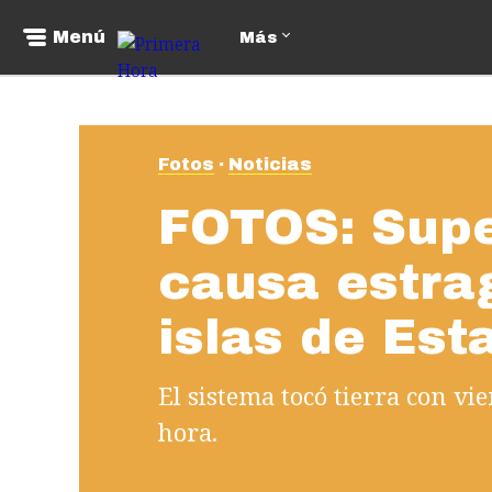
Menú
Más
Fotos
Noticias
FOTOS: Supe
causa estra
islas de Est
El sistema tocó tierra con vi
hora.