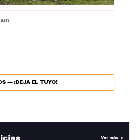
10am
OS
—
¡DEJA EL TUYO!
icias
Ver más