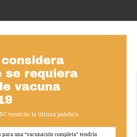
 considera
 se requiera
 de vacuna
19
CDC tendrán la última palabra.