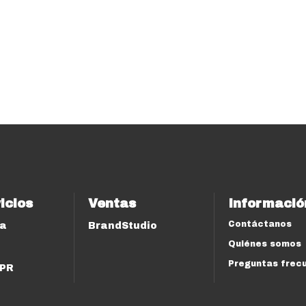
icios
Ventas
Informació
Contáctanos
ía
BrandStudio
Quiénes somos
Preguntas frec
 PR