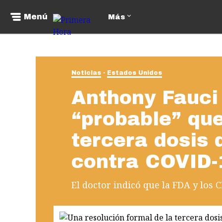
Menú
Más
Noticias
Estados Unidos
Anthony Fauci
“probable” que
tercera dosis
contra COVID-
El doctor indicó que la FDA y los 