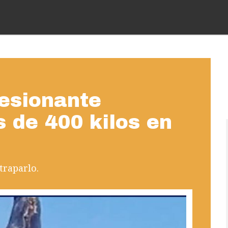
esionante
 de 400 kilos en
traparlo.