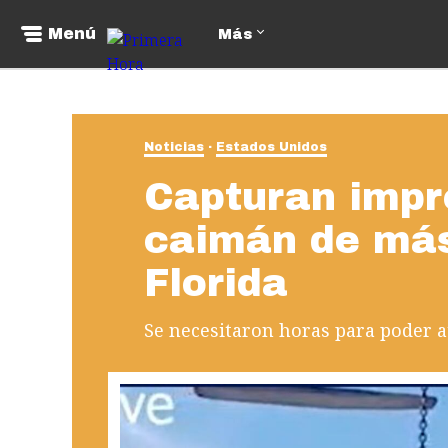
Menú
Más
Noticias
Estados Unidos
Capturan impr
caimán de más
Florida
Se necesitaron horas para poder a