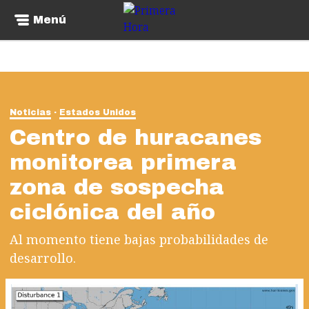
Menú
Noticias
Estados Unidos
Centro de huracanes
monitorea primera
zona de sospecha
ciclónica del año
Al momento tiene bajas probabilidades de
desarrollo.