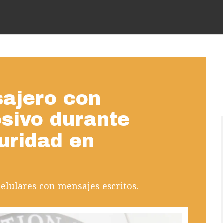
sajero con
osivo durante
uridad en
elulares con mensajes escritos.