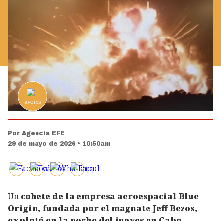
8
FOTOS
Por
Agencia EFE
29 de mayo de 2026 • 10:50am
Un
cohete de la empresa aeroespacial
Blue
Origin
, fundada por el magnate
Jeff Bezos
,
explotó en la noche del jueves en Cabo