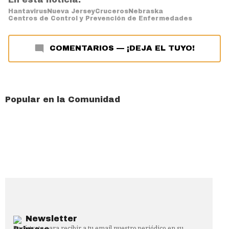
Hantavirus
Nueva Jersey
Cruceros
Nebraska
Centros de Control y Prevención de Enfermedades
COMENTARIOS
—
¡DEJA EL TUYO!
Popular en la Comunidad
Newsletter
Regístrate para recibir a tu email nuestro periódico en su