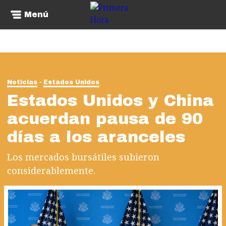
Menú
Noticias
Estados Unidos
Estados Unidos y China
acuerdan pausa de 90
días a los aranceles
Los mercados bursátiles subieron
considerablemente.