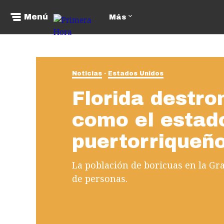
Menú
Más
Noticias
Estados Unidos
Florida destr
como el estad
puertorriqueñ
La población de boricuas en la G
de personas.