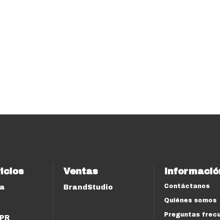
icios
Ventas
Informació
Contáctanos
ía
BrandStudio
Quiénes somos
Preguntas frec
 PR