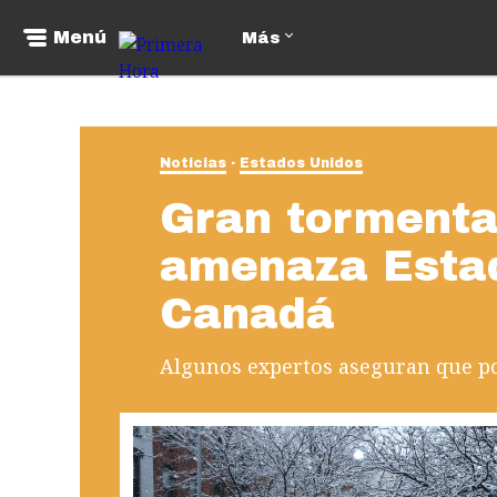
Menú
Más
Noticias
Estados Unidos
Gran tormenta
amenaza Estad
Canadá
Algunos expertos aseguran que pod