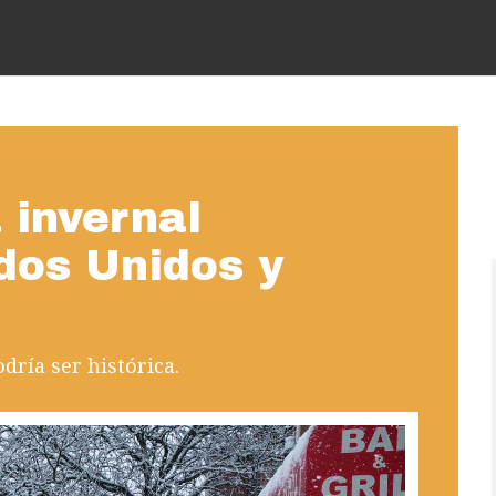
 invernal
os Unidos y
ría ser histórica.