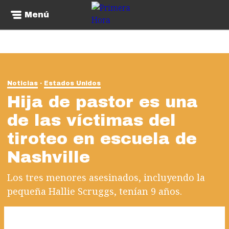
Menú
Noticias
Estados Unidos
Hija de pastor es una
de las víctimas del
tiroteo en escuela de
Nashville
Los tres menores asesinados, incluyendo la
pequeña Hallie Scruggs, tenían 9 años.