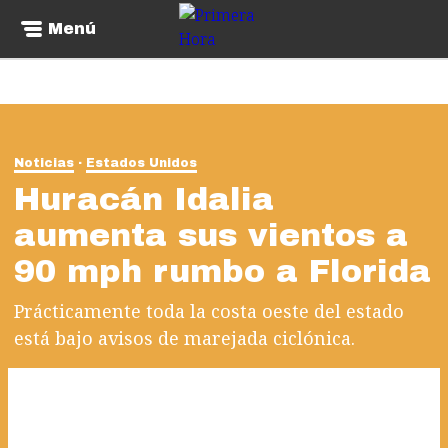
Menú
Noticias
Estados Unidos
Huracán Idalia
aumenta sus vientos a
90 mph rumbo a Florida
Prácticamente toda la costa oeste del estado
está bajo avisos de marejada ciclónica.