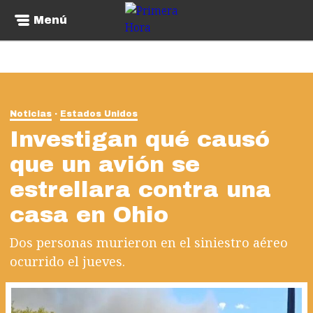
Menú
Noticias
Estados Unidos
Investigan qué causó
que un avión se
estrellara contra una
casa en Ohio
Dos personas murieron en el siniestro aéreo
ocurrido el jueves.