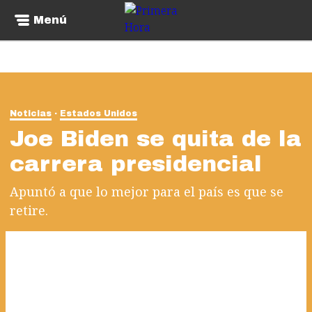
Menú
Noticias
Estados Unidos
Joe Biden se quita de la
carrera presidencial
Apuntó a que lo mejor para el país es que se
retire.