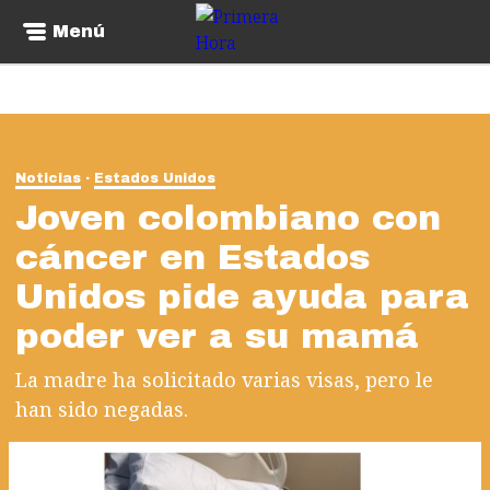
Menú
Noticias
Estados Unidos
Joven colombiano con
cáncer en Estados
Unidos pide ayuda para
poder ver a su mamá
La madre ha solicitado varias visas, pero le
han sido negadas.