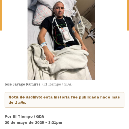
José Sayago Ramírez.
(
El Tiempo / GDA
)
Nota de archivo:
esta historia fue publicada hace más
de
1 año
.
Por
El Tiempo / GDA
20 de mayo de 2025 • 3:21pm