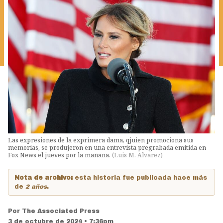
Las expresiones de la exprimera dama, qjuien promociona sus
memorias, se produjeron en una entrevista pregrabada emitida en
Fox News el jueves por la mañana.
(
Luis M. Alvarez
)
Nota de archivo:
esta historia fue publicada hace más
de
2 años
.
Por
The Associated Press
3 de octubre de 2024 • 7:36pm