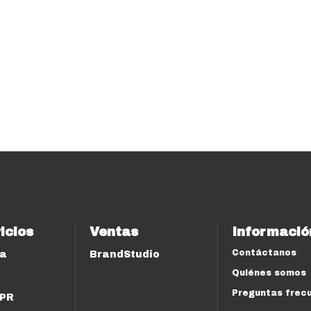
icios
Ventas
Informació
Contáctanos
ía
BrandStudio
Quiénes somos
Preguntas frec
 PR