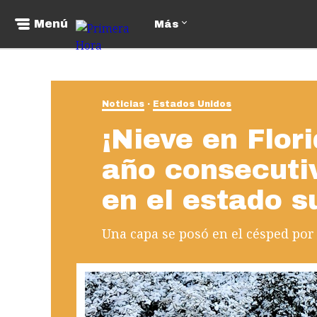
Menú
Más
Noticias
Estados Unidos
¡Nieve en Flor
año consecutiv
en el estado s
Una capa se posó en el césped por