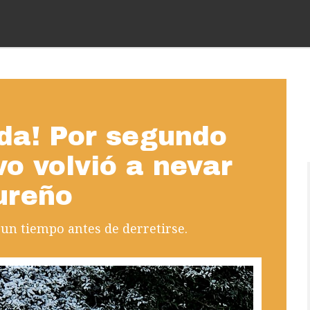
ida! Por segundo
o volvió a nevar
ureño
 un tiempo antes de derretirse.