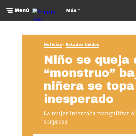
Menú
Más
Noticias
Estados Unidos
Niño se queja 
“monstruo” ba
niñera se topa
inesperado
La mujer intentaba tranquilizar 
sorpresa.