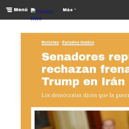
Menú
Más
Noticias
Estados Unidos
Senadores rep
rechazan frena
Trump en Irán
Los demócratas dicen que la guerra