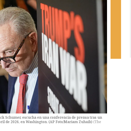
huck Schumer, escucha en una conferencia de prensa tras un
 abril de 2026, en Washington. (AP Foto/Mariam Zuhaib)
(
The