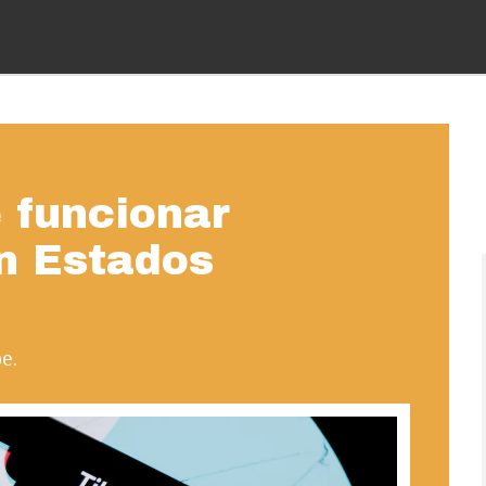
 funcionar
en Estados
e.