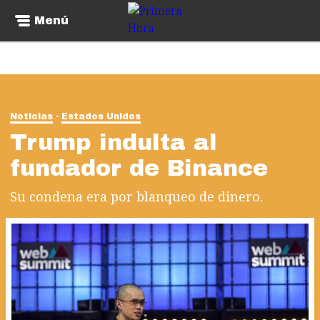
Menú
Noticias
Estados Unidos
Trump indulta al
fundador de Binance
Su condena era por blanqueo de dinero.