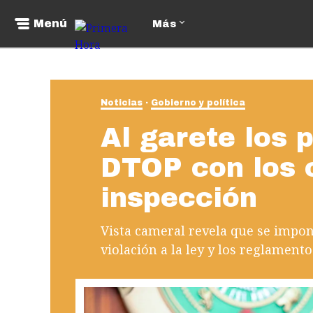
Menú
Más
Noticias
Gobierno y política
Al garete los 
DTOP con los 
inspección
Vista cameral revela que se impo
violación a la ley y los reglamento