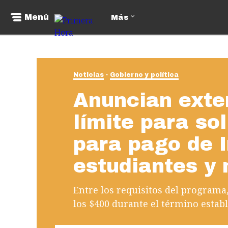
Menú
Más
Noticias
Gobierno y política
Anuncian exte
límite para sol
para pago de I
estudiantes y
Entre los requisitos del programa
los $400 durante el término establ