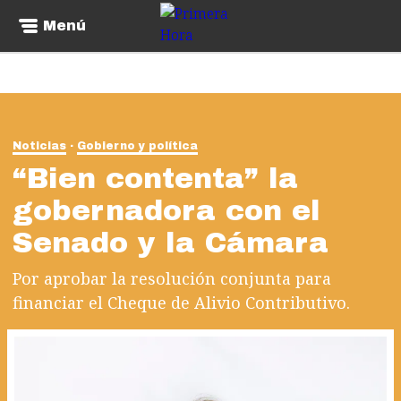
Menú
Noticias
Gobierno y política
“Bien contenta” la
gobernadora con el
Senado y la Cámara
Por aprobar la resolución conjunta para
financiar el Cheque de Alivio Contributivo.