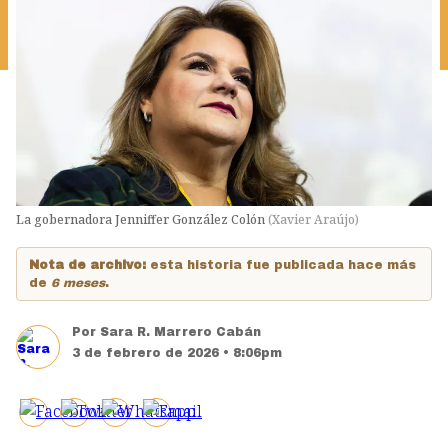
La gobernadora Jenniffer González Colón
(
Xavier Araújo
)
Nota de archivo:
esta historia fue publicada hace más
de
6 meses
.
Por
Sara R. Marrero Cabán
3 de febrero de 2026 • 8:06pm