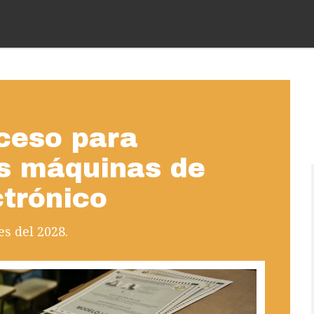
oceso para
as máquinas de
ctrónico
es del 2028.