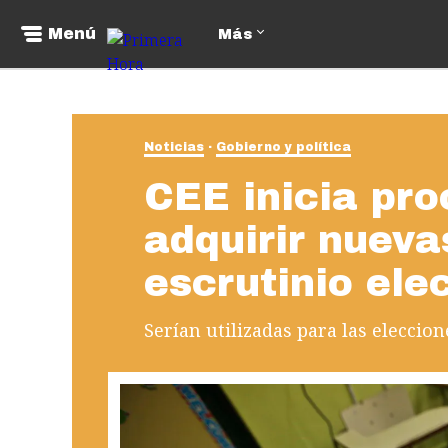
Menú
Más
Noticias
Gobierno y política
CEE inicia pr
adquirir nuev
escrutinio ele
Serían utilizadas para las eleccion