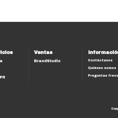
icios
Ventas
Informació
Contáctanos
ía
BrandStudio
Quiénes somos
Preguntas frec
 PR
Cop