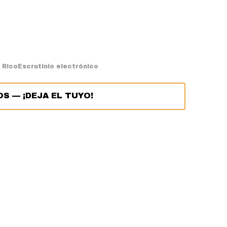
 Rico
Escrutinio electrónico
OS
—
¡DEJA EL TUYO!