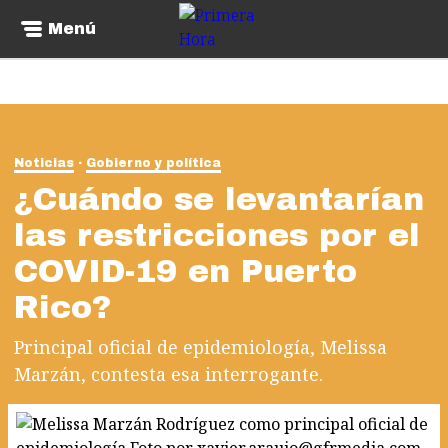
Menú
Noticias
Gobierno y política
¿Cuándo se levantarían
las restricciones por el
COVID-19 en Puerto
Rico?
Principal oficial de epidemiología, Melissa
Marzán, contesta esa interrogante.