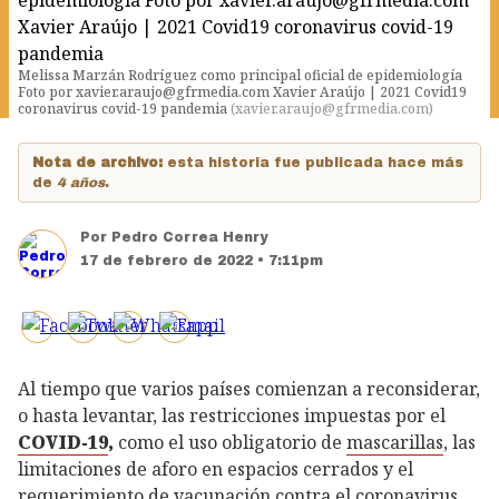
Melissa Marzán Rodríguez como principal oficial de epidemiología
Foto por xavier.araujo@gfrmedia.com Xavier Araújo | 2021 Covid19
coronavirus covid-19 pandemia
(
xavier.araujo@gfrmedia.com
)
Nota de archivo:
esta historia fue publicada hace más
de
4 años
.
Por
Pedro Correa Henry
17 de febrero de 2022 • 7:11pm
Al tiempo que varios países comienzan a reconsiderar,
o hasta levantar, las restricciones impuestas por el
COVID-19
,
como el uso obligatorio de
mascarillas
, las
limitaciones de aforo en espacios cerrados y el
requerimiento de vacunación contra el
coronavirus
,