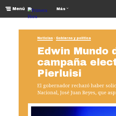
Menú
Más
Noticias
Gobierno y política
Edwin Mundo di
campaña elect
Pierluisi
El gobernador rechazó haber solic
Nacional, José Juan Reyes, que asp