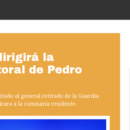
rigirá la
oral de Pedro
itado al general retirado de la Guardia
irara a la comisaría residente.