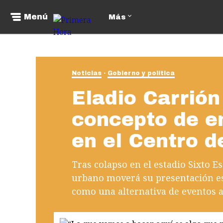
Menú
Más
Noticias
Gobierno y política
Eladio Carrión
concepto de e
en el Centro 
Tras colapso en el estadio Sixto Es
urbano moverá su presentación est
como una alternativa de eventos al