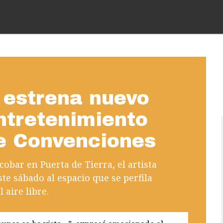
 estrena nuevo
ntretenimiento
de Convenciones
cobar en Puerta de Tierra, el artista
e sábado al espacio que se perfila
 aire libre.