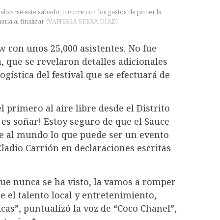
ealizarse este sábado, incurre con los gastos de poner la
rla al finalizar.
(
VANESSA SERRA DIAZ
)
ow con unos 25,000 asistentes. No fue
, que se revelaron detalles adicionales
ogística del festival que se efectuará de
l primero al aire libre desde el Distrito
 es soñar! Estoy seguro de que el Sauce
le al mundo lo que puede ser un evento
Eladio Carrión en declaraciones escritas
que nunca se ha visto, la vamos a romper
e el talento local y entretenimiento,
cas”, puntualizó la voz de “Coco Chanel”,