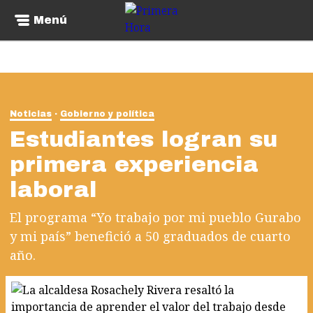
Menú
Noticias
Gobierno y política
Estudiantes logran su
primera experiencia
laboral
El programa “Yo trabajo por mi pueblo Gurabo
y mi país” benefició a 50 graduados de cuarto
año.