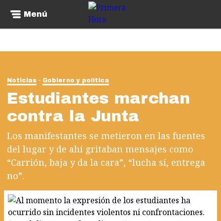
Menú
Noticias
Gobierno y política
Estudiantes marchan
contra la Junta
Los manifestantes se metieron en las fuentes
del lugar y de ahí gritaban mensajes como
“Carrión, baja y da la cara”, “lucha sí, entrega
no”.