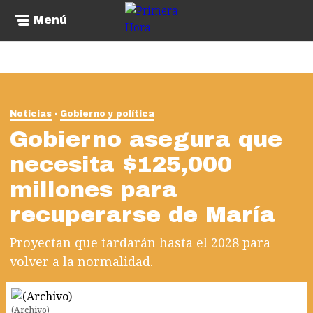
Menú
Noticias
Gobierno y política
Gobierno asegura que
necesita $125,000
millones para
recuperarse de María
Proyectan que tardarán hasta el 2028 para
volver a la normalidad.
(Archivo)