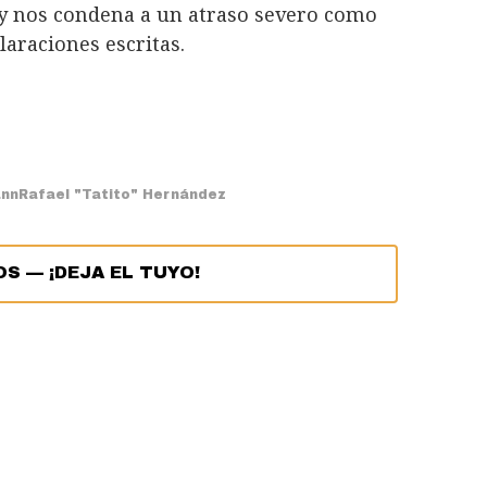
 y nos condena a un atraso severo como
araciones escritas.
ann
Rafael "Tatito" Hernández
OS
—
¡DEJA EL TUYO!