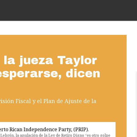
 la jueza Taylor
esperarse, dicen
sión Fiscal y el Plan de Ajuste de la
ebrón, la anulación de la Ley de Retiro Digno “es otro golpe