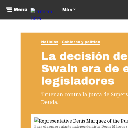
Menú
Más
Noticias
Gobierno y política
La decisión de
Swain era de 
legisladores
Truenan contra la Junta de Supervi
Deuda.
Para el representante independentista, Denis Márquez L