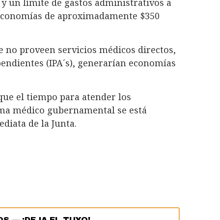
 y un límite de gastos administrativos a
 economías de aproximadamente $350
e no proveen servicios médicos directos,
endientes (IPA´s), generarían economías
que el tiempo para atender los
ama médico gubernamental se está
diata de la Junta.
OS
—
¡DEJA EL TUYO!