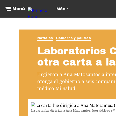
Menú
Más
Noticias
Gobierno y política
Laboratorios C
otra carta a l
Urgieron a Ana Matosantos a inter
otorga el gobierno a seis compañí
médico Mi Salud.
La carta fue dirigida a Ana Matosantos. (gerald.lopez