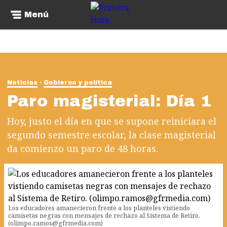
Menú
Noticias
Gobierno y política
Paro magisterial: Día 1
Hoy, justo el día en que se supone reiniciara el
segundo semestre escolar, la clase magisterial
da comienzo un paro de 48 horas.
Los educadores amanecieron frente a los planteles vistiendo
camisetas negras con mensajes de rechazo al Sistema de Retiro.
(olimpo.ramos@gfrmedia.com)