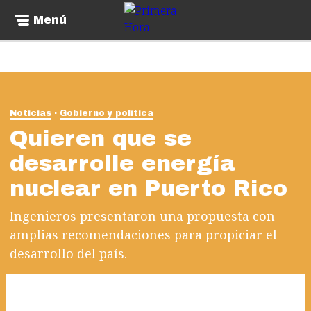
Menú
Noticias
Gobierno y política
Quieren que se
desarrolle energía
nuclear en Puerto Rico
Ingenieros presentaron una propuesta con
amplias recomendaciones para propiciar el
desarrollo del país.