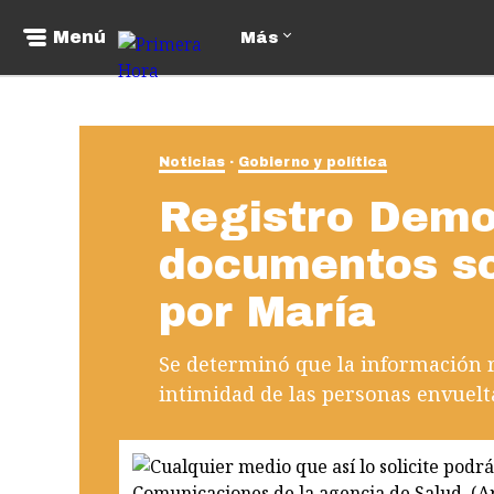
Menú
Más
Noticias
Gobierno y política
Registro Demo
documentos so
por María
Se determinó que la información r
intimidad de las personas envuelt