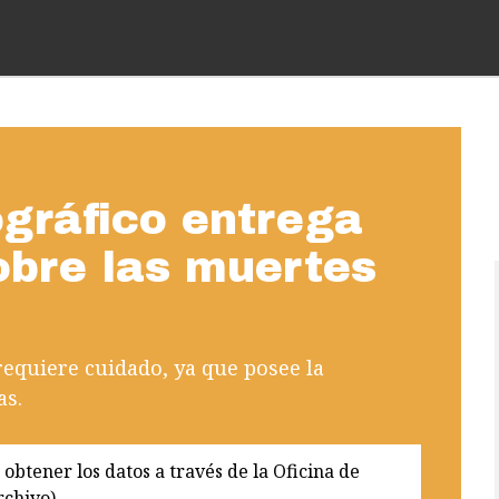
gráfico entrega
bre las muertes
equiere cuidado, ya que posee la
as.