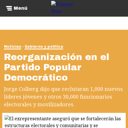
Menú
Noticias
Gobierno y política
Reorganización en el
Partido Popular
Democrático
Jorge Colberg dijo que reclutaran 1,000 nuevos
líderes jóvenes y otros 30,000 funcionarios
electorales y movilizadores.