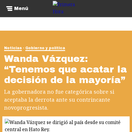
Menú
Noticias
Gobierno y política
Wanda Vázquez:
“Tenemos que acatar la
decisión de la mayoría”
La gobernadora no fue categórica sobre si
aceptaba la derrota ante su contrincante
novoprogresista.