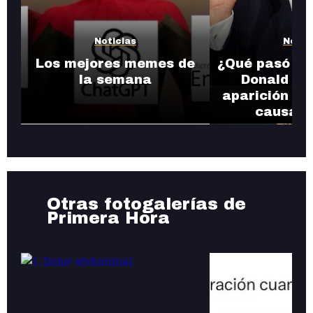
Noticias
Notic
Los mejores memes de
¿Qué pasó con
la semana
Donald Tr
aparición en
causa r
Otras fotogalerías de
Primera Hora