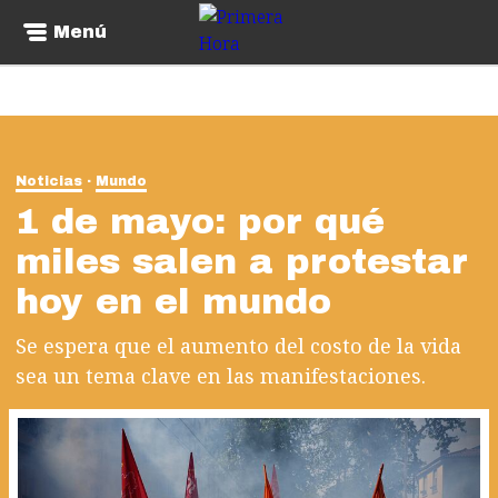
Menú
Noticias
Mundo
1 de mayo: por qué
miles salen a protestar
hoy en el mundo
Se espera que el aumento del costo de la vida
sea un tema clave en las manifestaciones.