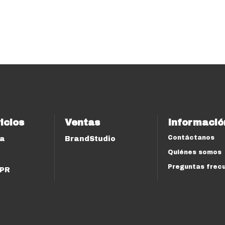
icios
Ventas
Informació
Contáctanos
ía
BrandStudio
Quiénes somos
Preguntas frec
 PR