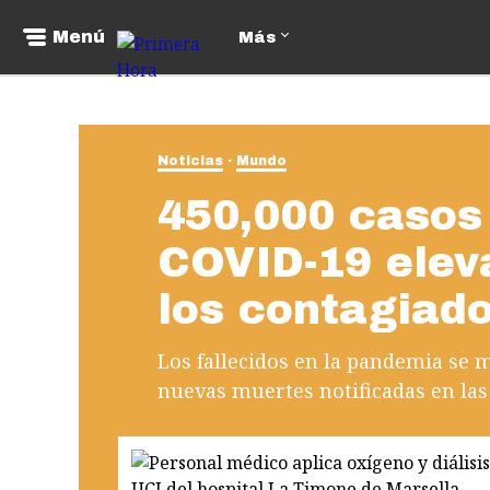
Menú
Más
Noticias
Mundo
450,000 casos
COVID-19 elev
los contagiad
Los fallecidos en la pandemia se 
nuevas muertes notificadas en las