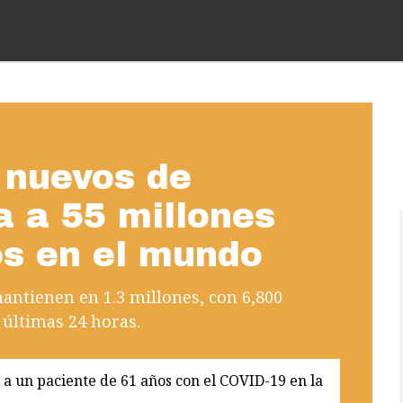
 nuevos de
a a 55 millones
os en el mundo
mantienen en 1.3 millones, con 6,800
 últimas 24 horas.