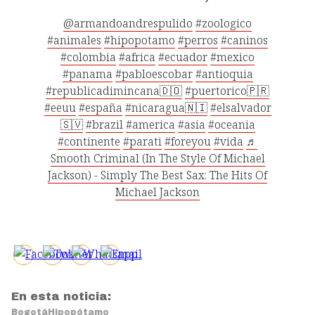
@armandoandrespulido
#zoologico
#animales
#hipopotamo
#perros
#caninos
#colombia
#africa
#ecuador
#mexico
#panama
#pabloescobar
#antioquia
#republicadimincana🇩🇴
#puertorico🇵🇷
#eeuu
#españa
#nicaragua🇳🇮
#elsalvador
🇸🇻
#brazil
#america
#asia
#oceania
#continente
#parati
#foreyou
#vida
♬
Smooth Criminal (In The Style Of Michael
Jackson) - Simply The Best Sax: The Hits Of
Michael Jackson
En esta noticia:
Bogotá
Hipopótamo