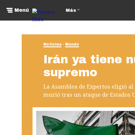
Menú
Más
Noticias
Mundo
Irán ya tiene n
supremo
La Asamblea de Expertos eligió al 
murió tras un ataque de Estados U