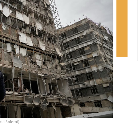
hid Salemi
)