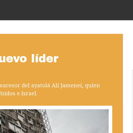
uevo líder
sucesor del ayatolá Alí Jameneí, quien
nidos e Israel.