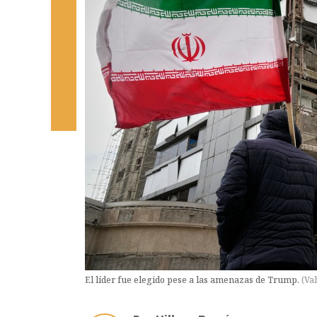
El líder fue elegido pese a las amenazas de Trump.
(
Va