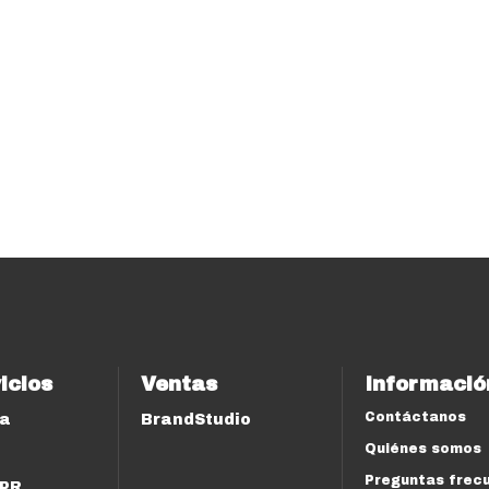
icios
Ventas
Informació
Contáctanos
ía
BrandStudio
Quiénes somos
Preguntas frec
 PR