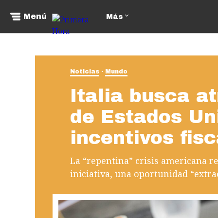
Menú
Más
Noticias
Mundo
Italia busca at
de Estados Un
incentivos fis
La “repentina” crisis americana r
iniciativa, una oportunidad “extra