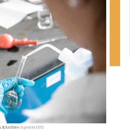
A R/Archivo
(
Agencia EFE
)