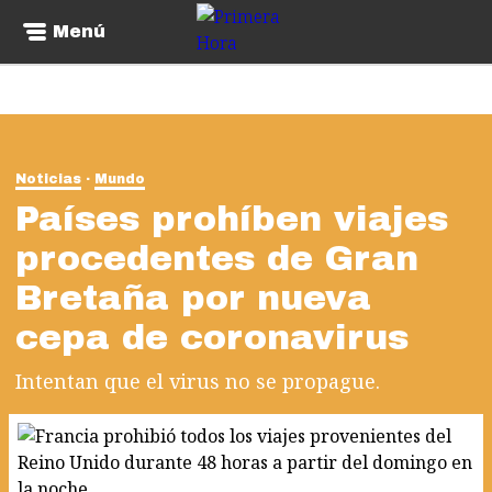
Menú
Noticias
Mundo
Países prohíben viajes
procedentes de Gran
Bretaña por nueva
cepa de coronavirus
Intentan que el virus no se propague.