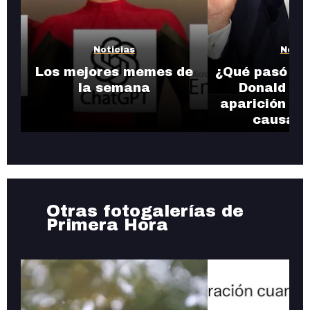
Noticias
Notic
Los mejores memes de
¿Qué pasó con
la semana
Donald Tr
aparición en
causa r
Otras fotogalerías de
Primera Hora