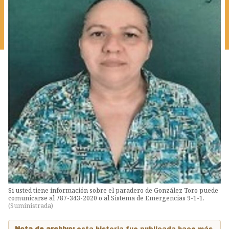
Si usted tiene información sobre el paradero de González Toro puede
comunicarse al 787-343-2020 o al Sistema de Emergencias 9-1-1.
(
Suministrada
)
Nota de archivo:
esta historia fue publicada hace más