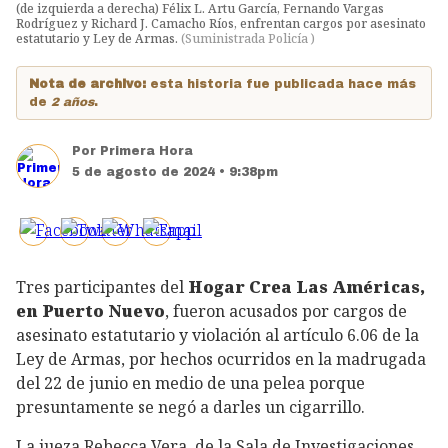
(de izquierda a derecha) Félix L. Artu García, Fernando Vargas
Rodríguez y Richard J. Camacho Ríos, enfrentan cargos por asesinato
estatutario y Ley de Armas.
(
Suministrada Policía
)
Nota de archivo:
esta historia fue publicada hace más
de
2 años
.
Por
Primera Hora
5 de agosto de 2024 • 9:38pm
Tres participantes del
Hogar Crea Las Américas,
en Puerto Nuevo
, fueron acusados por cargos de
asesinato estatutario y violación al artículo 6.06 de la
Ley de Armas, por hechos ocurridos en la madrugada
del 22 de junio en medio de una pelea porque
presuntamente se negó a darles un cigarrillo.
La jueza Rebecca Vera, de la Sala de Investigaciones