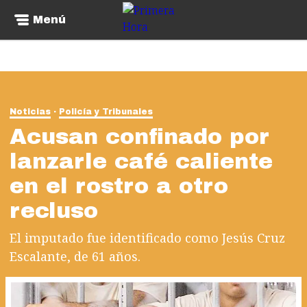
Menú
Noticias
Policía y Tribunales
Acusan confinado por
lanzarle café caliente
en el rostro a otro
recluso
El imputado fue identificado como Jesús Cruz
Escalante, de 61 años.