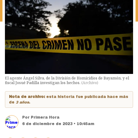
El agente Ángel Silva, de la División de Homicidios de Bayamón, y el
fiscal Josué Padilla investigan los hechos.
(
Archivo
)
Nota de archivo:
esta historia fue publicada hace más
de
3 años
.
Por
Primera Hora
6 de diciembre de 2023 • 10:45am