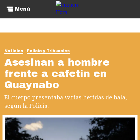
Menú
Noticias
Policía y Tribunales
Asesinan a hombre
frente a cafetín en
Guaynabo
El cuerpo presentaba varias heridas de bala,
según la Policía.